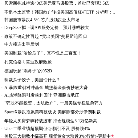
贝
索
斯
拟
减
持
逾
4
0
亿
美
元
亚
马
逊
股
票
，
首
批
已
套
现
3
.
5
亿
·
·
不惧本土监管！韩国散户转投美国高倍杠杆ETF 分析师：..
·
韩国股市暴跌4.5% 芯片股领跌亚太市场
D
e
e
p
S
e
e
k
拟
上
调
A
P
I
服
务
定
价
，
预
计
涨
幅
较
大
·
·
政策不确定性再起 “卖出美国”交易辩论回归
中
方
接
连
出
手
反
制
·
美
国
制
裁
”
洽
洽
瓜
子
“
，
真
不
愧
是
二
百
五
！
·
扎
克
伯
格
向
莫
迪
政
府
致
歉
·
德
国
玩
起
“
塌
鼻
子
”
的
0
5
2
D
·
·
制裁瓜子饺子，美国怕什么？
·
AI暴跌重创对冲基金 城堡基金低价抄底大赚
·
AI热潮降温引发获利回吐 亚洲股市承压
“
韩
股
不
能
投
资
，
太
坑
散
户
”
，
一
篇
美
媒
专
栏
逼
急
韩
方
·
S
p
a
c
e
X
暴
跌
拖
累
美
科
技
板
块
美
解
除
部
分
涉
伊
朗
制
裁
·
·
年轻人买房梦碎转战股市 持仓规模达3.1万亿新高
·
Uber二季业绩超预期但Q3指引不及 股价跌4%
·
美股三大指数小幅高开 现货黄金大涨近3%(行情)-更新中