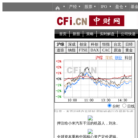
产经
股票
IPO
盈仓
基
▼
▼
▼
▼
▼
首页
新股
策略
实时解盘
公司快递