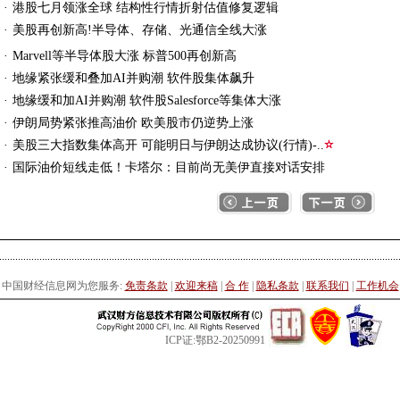
·
港股七月领涨全球 结构性行情折射估值修复逻辑
美
股
再
创
新
高
!
半
导
体
、
存
储
、
光
通
信
全
线
大
涨
·
·
Marvell等半导体股大涨 标普500再创新高
·
地缘紧张缓和叠加AI并购潮 软件股集体飙升
·
地缘缓和加AI并购潮 软件股Salesforce等集体大涨
·
伊朗局势紧张推高油价 欧美股市仍逆势上涨
·
美股三大指数集体高开 可能明日与伊朗达成协议(行情)-..
·
国际油价短线走低！卡塔尔：目前尚无美伊直接对话安排
中国财经信息网为您服务:
免责条款
|
欢迎来稿
|
合 作
|
隐私条款
|
联系我们
|
工作机会
ICP证:鄂B2-20250991