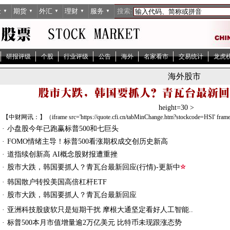
金
期货
外汇
理财
服务
搜索:
▼
▼
▼
▼
▼
研报评级
个股
行业评级
公告
海外
名家看市
交易统计
龙虎
海外股市
h
e
i
g
h
t
=
3
0
>
【中财网讯：】（iframe src='https://quote.cfi.cn/tabMinChange.htm?stockcode=HSI' framebo
·
小盘股今年已跑赢标普500和七巨头
·
FOMO情绪主导！标普500看涨期权成交创历史新高
·
道指续创新高 AI概念股财报遭重挫
股
市
大
跌
，
韩
国
要
抓
人
？
青
瓦
台
最
新
回
应
(
行
情
)
-
更
新
中
·
·
韩国散户转投美国高倍杠杆ETF
股
市
大
跌
，
韩
国
要
抓
人
？
青
瓦
台
最
新
回
应
·
·
亚洲科技股疲软只是短期干扰 摩根大通坚定看好人工智能..
·
标普500本月市值增量逾2万亿美元 比特币未现跟涨态势