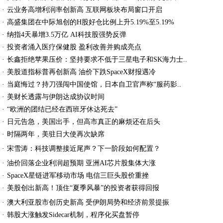
·
云业务高增利润率创新高 互联网板块布局窗口开启
·
高盛集团在中际旭创的H股好仓比例上升5.19%至5.19%
·
纳指4天暴增3.5万亿 AI科技股强势反弹
·
投资者涌入医疗保健股 盈利改善并购成亮点
·
长鑫拒绝苹果压价：坚持要求不低于三星电子和SK海力士..
·
美股道指标普再创新高 油价下跌SpaceX财报遇冷
·
当庭悔过？持刀强闯中国使馆，日本自卫官声称“服药影..
·
美财长透露与伊朗达成协议时间
·
“欧洲的团结已经在西班牙休达死去”
·
日元告急，美国出手，但高市真正的麻烦还在后头
时
隔
两
年
，
美
驻
日
大
使
再
次
缺
席
·
宋
雪
涛
：
科
技
调
整
接
近
尾
声
？
下
一
阶
段
如
何
配
置
？
·
·
油价回落企业利润超预期 亚洲AI芯片股集体大涨
·
SpaceX星链进军移动市场 电信三巨头股价重挫
美
股
创
出
新
高
！
顶
住
“
夏
季
风
暴
”
的
投
资
者
获
得
回
报
·
·
澳大利亚股市创历史新高 受伊朗局势和经济前景提振
·
韩股大涨触发Sidecar机制，程序化买盘暂停